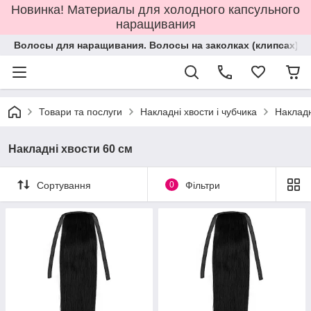
Новинка! Материалы для холодного капсульного
наращивания
Волосы для наращивания. Волосы на заколках (клипсах).
Товари та послуги
Накладні хвости і чубчика
Наклад
Накладні хвости 60 см
Сортування
0
Фільтри