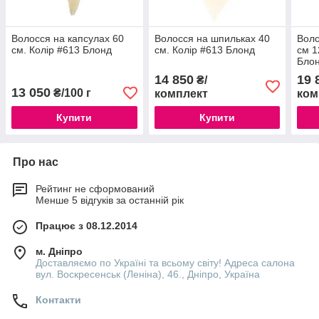
Волосся на капсулах 60
Волосся на шпильках 40
Воло
см. Колір #613 Блонд
см. Колір #613 Блонд
см 1
Бло
14 850
19 
₴/
13 050
₴/100 г
комплект
ком
Купити
Купити
Про нас
Рейтинг не сформований
Менше 5 відгуків за останній рік
Працює з 08.12.2014
м. Дніпро
Доставляємо по Україні та всьому світу! Адреса салона
вул. Воскресенськ (Леніна), 46., Дніпро, Україна
Контакти