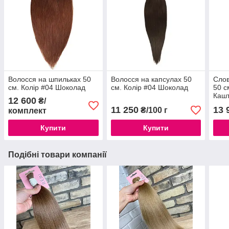
Волосся на шпильках 50
Волосся на капсулах 50
Слов
см. Колір #04 Шоколад
см. Колір #04 Шоколад
50 с
Каш
12 600
₴/
11 250
13 
₴/100 г
комплект
Купити
Купити
Подібні товари компанії