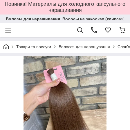
Новинка! Материалы для холодного капсульного
наращивания
Волосы для наращивания. Волосы на заколках (клипсах).
Товари та послуги
Волосся для нарощування
Слов'я