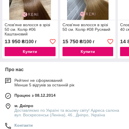
Слов'яне волосся в зрізі
Слов'яне волосся в зрізі
Слов
50 см. Колір #06
50 см. Колір #08 Русявий
40 с
Каштановий
13 950
15 750
14 
₴/100 г
₴/100 г
Купити
Купити
Про нас
Рейтинг не сформований
Менше 5 відгуків за останній рік
Працює з 08.12.2014
м. Дніпро
Доставляємо по Україні та всьому світу! Адреса салона
вул. Воскресенськ (Леніна), 46., Дніпро, Україна
Контакти