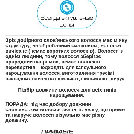
Зріз добірного слов'янського волосся має м'яку
структуру, не оброблений силіконом, волосся
вичісане (немає коротких волосків). Волосся з
однієї людини, тому волосся зберігає
природний напрямок, немає волосків
перевертнів. П
одходять для капсульного
нарощування волосся, виготовлення тресів і
накладних пасом на шпильках, шиньйонів і перук.
Підбір довжини волосся для всіх типів
нарощування
.
ПОРАДА:
під час добору довжини
слов'янських волосся зверніть увагу, що пряме
та накруче волосся візуально має різну
довжину.