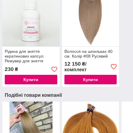
Рідина для зняття
Волосся на шпильках 40
кератинових капсул.
см. Колір #08 Русявий
Ремувер для зняття
12 150
₴/
нарощеного волосся.
230
₴
комплект
Купити
Купити
Подібні товари компанії