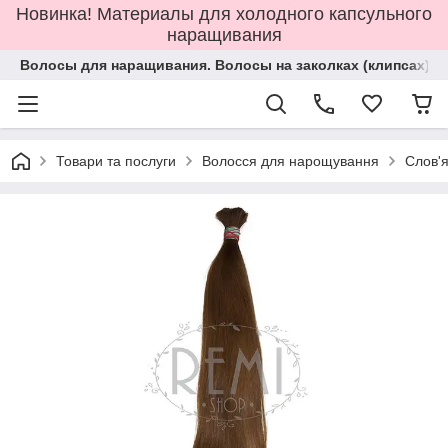
Новинка! Материалы для холодного капсульного
наращивания
Волосы для наращивания. Волосы на заколках (клипсах).
Товари та послуги
Волосся для нарощування
Слов'я