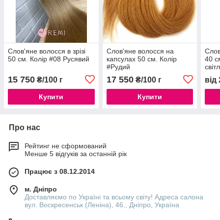
Слов'яне волосся в зрізі
Слов'яне волосся на
Слов
50 см. Колір #08 Русявий
капсулах 50 см. Колір
40 с
#Рудий
світ
15 750
17 550
₴/100 г
₴/100 г
від
Купити
Купити
Про нас
Рейтинг не сформований
Менше 5 відгуків за останній рік
Працює з 08.12.2014
м. Дніпро
Доставляємо по Україні та всьому світу! Адреса салона
вул. Воскресенськ (Леніна), 46., Дніпро, Україна