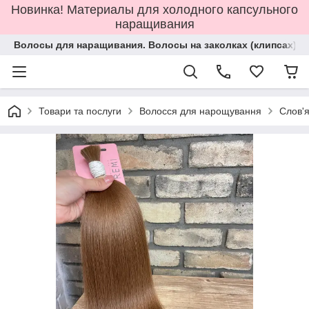
Новинка! Материалы для холодного капсульного
наращивания
Волосы для наращивания. Волосы на заколках (клипсах).
Товари та послуги
Волосся для нарощування
Слов'я