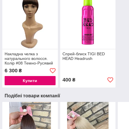
Накладна челка з
Спрей-блиск TIGI BED
натурального волосся.
HEAD Headrush
Колір #08 Темно-Русявий
6 300
₴
400
₴
Купити
Подібні товари компанії