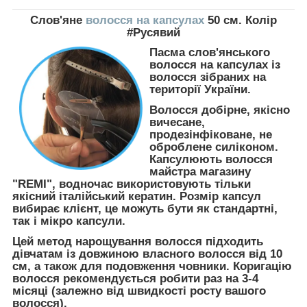
Слов'яне
волосся на капсулах
50 см. Колір
#Русявий
Пасма слов'янського
волосся на капсулах із
волосся зібраних на
території України.
Волосся добірне, якісно
вичесане,
продезінфіковане, не
оброблене силіконом.
Капсулюють волосся
майстра магазину
"REMI", водночас використовують тільки
якісний італійський кератин. Розмір капсул
вибирає клієнт, це можуть бути як стандартні,
так і мікро капсули.
Цей метод нарощування волосся підходить
дівчатам із довжиною власного волосся від 10
см, а також для подовження човники. Коригацію
волосся рекомендується робити раз на 3-4
місяці (залежно від швидкості росту вашого
волосся).