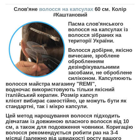
Слов'яне
волосся на капсулах
60 см. Колір
#Каштановий
Пасма слов'янського
волосся на капсулах із
волосся зібраних на
території України.
Волосся добірне, якісно
вичесане, зроблене
обробленням
дезінфікувальними
засобами, не оброблене
силіконом. Капсулюють
волосся майстра магазину "REMI",
водночас використовують тільки якісний
італійський кератин. Розмір капсул
клієнт вибирає самостійно, це можуть бути як
стандартні, так і мікро капсули.
Цей метод нарощування волосся підходить
дівчатам із довжиною власного волосся від 10
см, а також для подовження човники. Коригацію
волосся рекомендується робити раз на 3-4
місяці (залежно від швидкості росту вашого