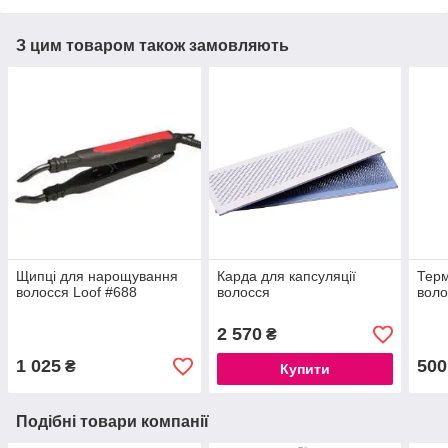
З цим товаром також замовляють
Щипці для нарощування
Карда для капсуляції
Терм
волосся Loof #688
волосся
воло
2 570
₴
1 025
500
₴
Купити
Подібні товари компанії