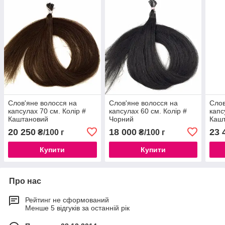
Слов'яне волосся на
Слов'яне волосся на
Слов
капсулах 70 см. Колір #
капсулах 60 см. Колір #
капс
Каштановий
Чорний
Каш
20 250
18 000
23 
₴/100 г
₴/100 г
Купити
Купити
Про нас
Рейтинг не сформований
Менше 5 відгуків за останній рік