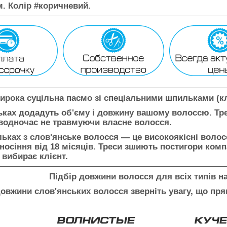
м. Колір #коричневий.
ирока суцільна пасмо зі спеціальними шпильками (к
ьках додадуть об'єму і довжину вашому волоссю. Тр
, водночас не травмуючи власне волосся.
ьках з слов'янське волосся — це високоякісні волосс
носіння від 18 місяців. Треси зшиють постигори ком
 вибирає клієнт.
Підбір довжини волосся для всіх типів 
овжини слов'янських волосся зверніть увагу, що пря