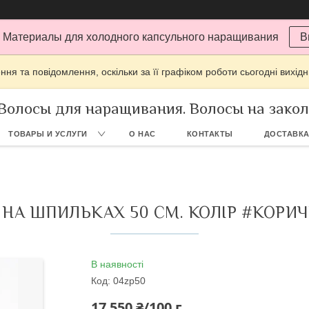
 Материалы для холодного капсульного наращивания
В
ня та повідомлення, оскільки за її графіком роботи сьогодні вихі
Волосы для наращивания. Волосы на заколк
ТОВАРЫ И УСЛУГИ
О НАС
КОНТАКТЫ
ДОСТАВКА
 НА ШПИЛЬКАХ 50 СМ. КОЛІР #КОРИ
В наявності
Код:
04zp50
17 550 ₴/100 г