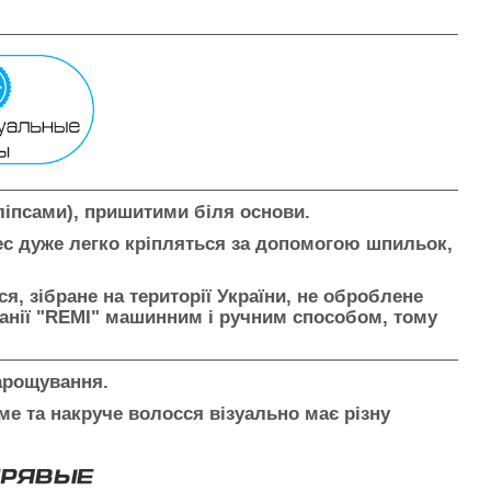
ліпсами), пришитими біля основи.
ес дуже легко кріпляться за допомогою шпильок,
я, зібране на території України, не оброблене
панії "REMI" машинним і ручним способом, тому
нарощування
.
ме та накруче волосся візуально має різну