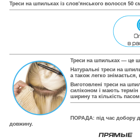
Треси на шпильках із слов'янського волосся 50 с
Треси на шпильках — це ш
Натуральні треси на шпил
а також легко знімається
Виготовлені треси на шпил
силіконом і мають термін 
ширину та кількість пасом
ПОРАДА:
під час добору д
довжину.