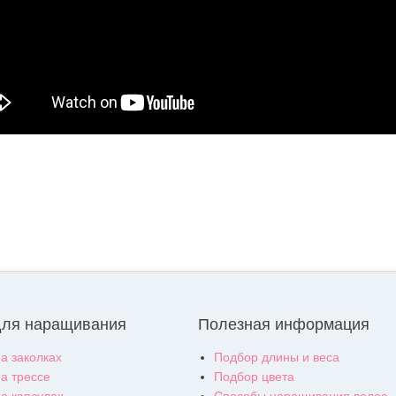
для наращивания
Полезная информация
а заколках
Подбор длины и веса
а трессе
Подбор цвета
а капсулах
Способы наращивания волос