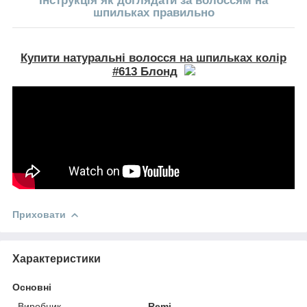
Інструкція
як доглядати за волоссям на
шпильках правильно
Купити натуральні волосся на шпильках колір
#613 Блонд
Приховати
Характеристики
Основні
Виробник
Remi