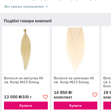
Всі умови повернення
Подібні товари компанії
Волосся на капсулах 60
Волосся на шпильках 40
Воло
см. Колір #613 Блонд
см. Колір #613 Блонд
см 1
Бло
14 850
19 
₴/
13 050
₴/100 г
комплект
ком
Купити
Купити