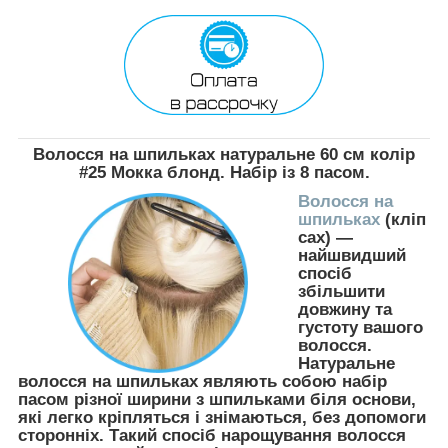
Волосся на шпильках натуральне 60 см колір
#25 Мокка блонд. Набір із 8 пасом.
Волосся на
шпильках
(кліп
сах) —
найшвидший
спосіб
збільшити
довжину та
густоту вашого
волосся.
Натуральне
волосся на шпильках являють собою набір
пасом різної ширини з шпильками біля основи,
які легко кріпляться і знімаються, без допомоги
сторонніх. Такий спосіб нарощування волосся