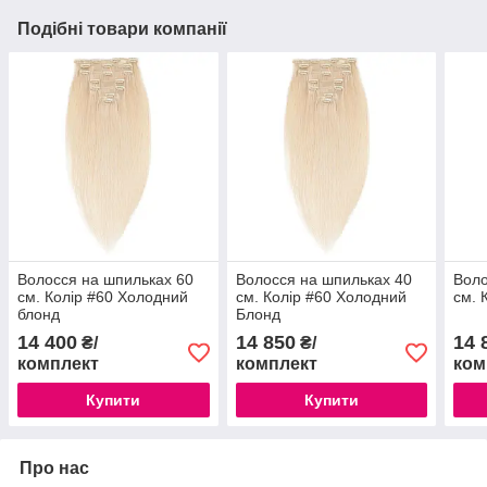
Подібні товари компанії
Волосся на шпильках 60
Волосся на шпильках 40
Воло
см. Колір #60 Холодний
см. Колір #60 Холодний
см. 
блонд
Блонд
14 400
14 850
14 
₴/
₴/
комплект
комплект
ком
Купити
Купити
Про нас