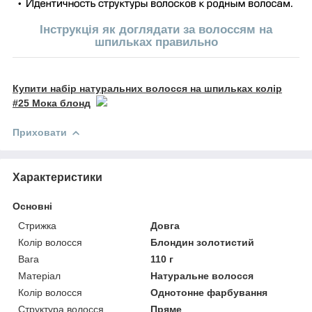
Інструкція
як доглядати за волоссям на
шпильках правильно
Купити набір натуральних волосся на шпильках колір
#25 Мока блонд
Приховати
Характеристики
Основні
Стрижка
Довга
Колір волосся
Блондин золотистий
Вага
110 г
Матеріал
Натуральне волосся
Колір волосся
Однотонне фарбування
Структура волосся
Пряме