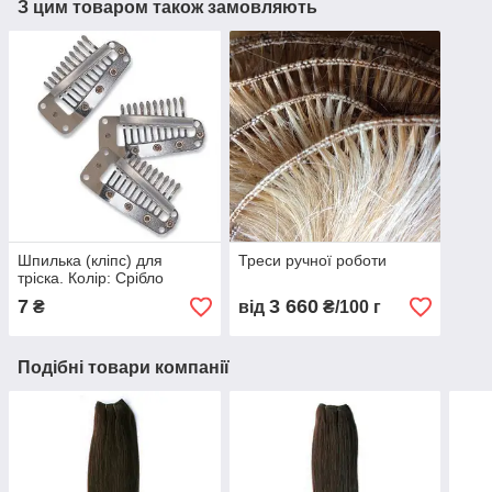
З цим товаром також замовляють
Шпилька (кліпс) для
Треси ручної роботи
тріска. Колір: Срібло
7
3 660
₴
від
₴/100 г
Подібні товари компанії