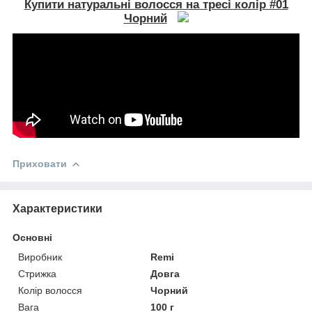
Купити натуральні волосся на тресі колір #01
Чорний
Приховати
Характеристики
Основні
Виробник
Remi
Стрижка
Довга
Колір волосся
Чорний
Вага
100 г