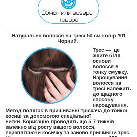
Натуральне волосся на тресі 50 см колір #01
Чорний.
Трес — це
зшите біля
основи
волосся в
тонку смужку.
Нарощування
волосся на
тресі належить
до щадного
способу
нарощування.
Метод полягає в пришиванні тріскача до тонкої
косиці за допомогою спеціальної
нитки. Коригацію проводять що 5-7 тижнів,
залежно від росту вашого волосся,
переплітаючи косичку та заново пришиючи трес.