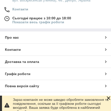
вул. Воскресенськ (Леніна), 46., Дніпро, Україна
Контакти
Сьогодні працює з 10:00 до 18:00
Показати весь графік роботи
Про нас
Контакти
Доставка та оплата
Графік роботи
Повна версія сайту
Сайт створено на маркетплейсі
Prom.ua
Зараз компанія не може швидко обробляти замовлення та
повідомлення, оскільки за її графіком роботи сьогодні
вихідний. Ваша заявка буде оброблена в найближчий
Політика конфіденційності