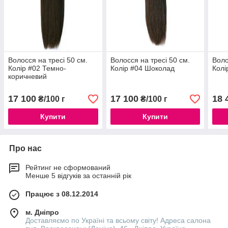
Волосся на тресі 50 см.
Волосся на тресі 50 см.
Воло
Колір #02 Темно-
Колір #04 Шоколад
Колі
коричневий
17 100
17 100
18 
₴/100 г
₴/100 г
Купити
Купити
Про нас
Рейтинг не сформований
Менше 5 відгуків за останній рік
Працює з 08.12.2014
м. Дніпро
Доставляємо по Україні та всьому світу! Адреса салона