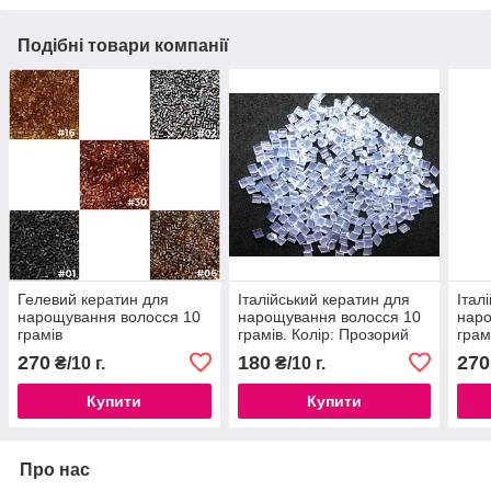
Подібні товари компанії
Гелевий кератин для
Італійський кератин для
Італ
нарощування волосся 10
нарощування волосся 10
наро
грамів
грамів. Колір: Прозорий
грам
270
180
270
₴/10 г.
₴/10 г.
Купити
Купити
Про нас