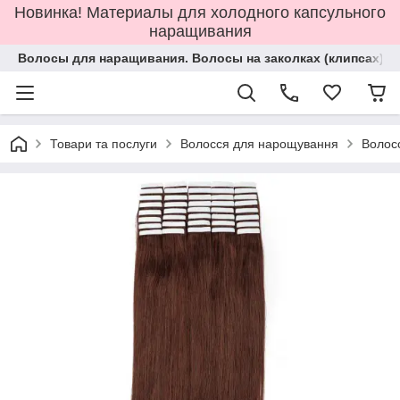
Новинка! Материалы для холодного капсульного
наращивания
Волосы для наращивания. Волосы на заколках (клипсах).
Товари та послуги
Волосся для нарощування
Волосс