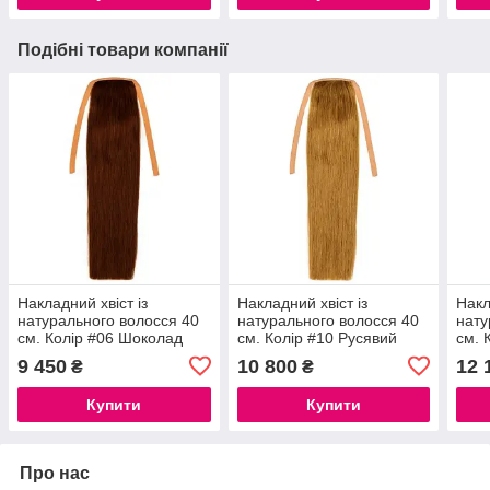
Подібні товари компанії
Накладний хвіст із
Накладний хвіст із
Накл
натурального волосся 40
натурального волосся 40
нату
см. Колір #06 Шоколад
см. Колір #10 Русявий
см. 
9 450
10 800
12 
₴
₴
Купити
Купити
Про нас