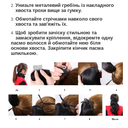
Унизьте металевий гребінь із накладного
хвоста трохи вище за гумку.
Обмотайте стрічками навколо свого
хвоста та зав'яжіть їх.
Щоб зробити зачіску стильною та
замаскувати кріплення, відокремте одну
пасмо волосся й обмотайте нею біля
основи хвоста. Закріпити кінчик пасма
шпилькою.