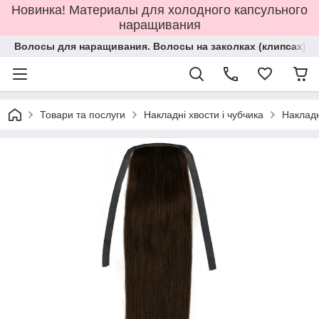
Новинка! Материалы для холодного капсульного
наращивания
Волосы для наращивания. Волосы на заколках (клипсах).
Товари та послуги
Накладні хвости і чубчика
Наклад