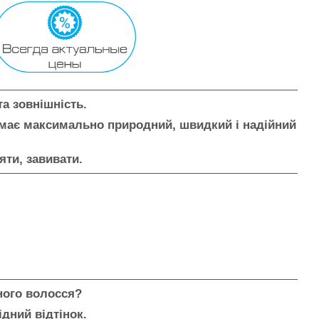
та зовнішність.
 має максимально природний, швидкий і надійний
яти, завивати.
ного волосся?
ідний відтінок.