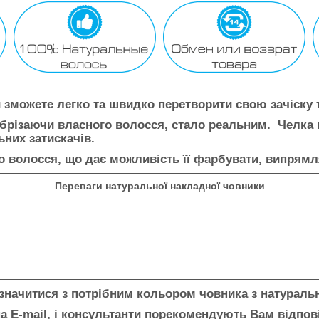
 зможете легко та швидко перетворити свою зачіску 
 обрізаючи власного волосся, стало реальним. Челка
них затискачів.
о волосся, що дає можливість її фарбувати, випрямл
Переваги натуральної накладної човники
значитися з потрібним кольором човника з натураль
а E-mail, і консультанти порекомендують Вам відпов