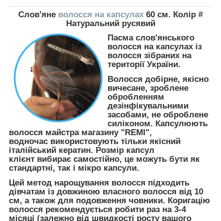
Слов'яне
волосся на капсулах
60 см. Колір #
Натуральний русявий
Пасма слов'янського
волосся на капсулах із
волосся зібраних на
території України.
Волосся добірне, якісно
вичесане, зроблене
обробленням
дезінфікувальними
засобами, не оброблене
силіконом. Капсулюють
волосся майстра магазину "REMI",
водночас використовують тільки якісний
італійський кератин. Розмір капсул
клієнт вибирає самостійно, це можуть бути як
стандартні, так і мікро капсули.
Цей метод нарощування волосся підходить
дівчатам із довжиною власного волосся від 10
см, а також для подовження човники. Коригацію
волосся рекомендується робити раз на 3-4
місяці (залежно від швидкості росту вашого